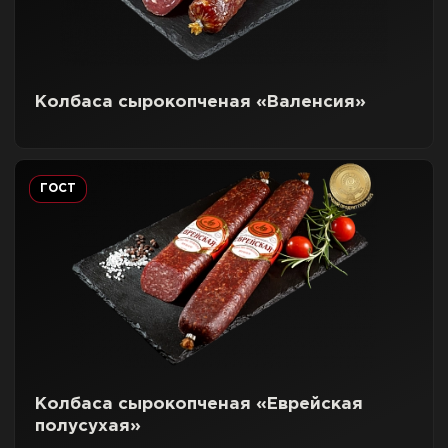
Колбаса сырокопченая «Валенсия»
ГОСТ
Колбаса сырокопченая «Еврейская
полусухая»