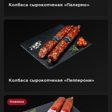
Колбаса сырокопченая «Палермо»
Колбаса сырокопченая «Пепперони»
Новинка