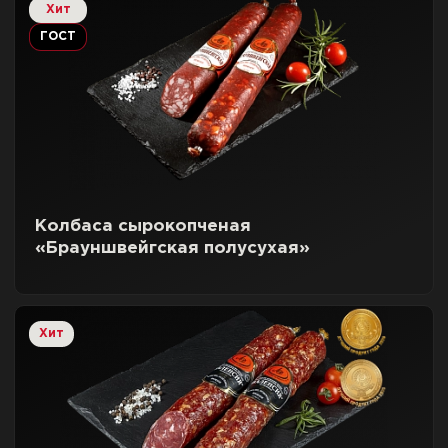
Хит
ГОСТ
Колбаса сырокопченая
«Брауншвейгская полусухая»
Хит