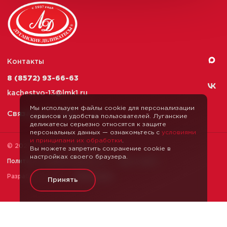
Контакты
8 (8572) 93-66-63
kachestvo-13@
lmk1.ru
Мы используем файлы cookie для персонализации
Связаться с нами
сервисов и удобства пользователей. Луганские
деликатесы серьезно относятся к защите
персональных данных — ознакомьтесь с
условиями
и принципами их обработки
.
© 2026 Луганские Деликатесы
Вы можете запретить сохранение cookie в
настройках своего браузера.
Политика конфиденциальности
Карта сайта
Разработка сайта —
Webformula
Принять