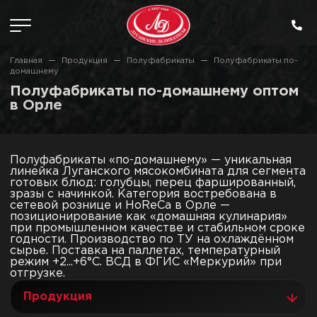
Главная
Продукция
Полуфабрикаты
Полуфабрикаты по-
домашнему
Полуфабрикаты по-домашнему оптом
в Орле
Полуфабрикаты «по-домашнему» — уникальная
линейка Луганского мясокомбината для сегмента
готовых блюд: голубцы, перец фаршированный,
зразы с начинкой. Категория востребована в
сетевой рознице и HoReCa в Орле —
позиционирование как «домашняя кулинария»
при промышленном качестве и стабильном сроке
годности. Производство по ТУ на охлаждённом
сырье. Поставка на паллетах, температурный
режим +2...+6°C. ВСД в ФГИС «Меркурий» при
отгрузке.
Продукция