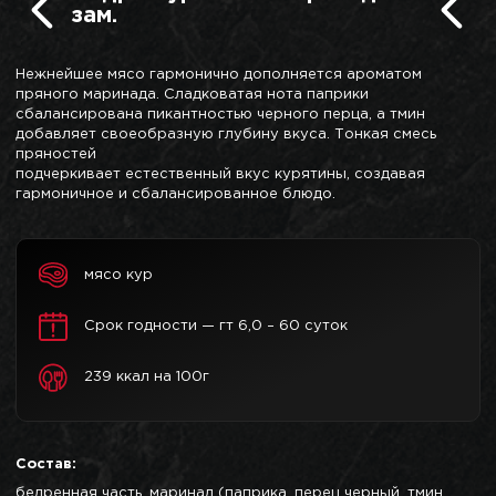
зам.
Нежнейшее мясо гармонично дополняется ароматом
пряного маринада. Сладковатая нота паприки
сбалансирована пикантностью черного перца, а тмин
добавляет своеобразную глубину вкуса. Тонкая смесь
пряностей
подчеркивает естественный вкус курятины, создавая
гармоничное и сбалансированное блюдо.
мясо кур
Срок годности — гт 6,0 – 60 суток
239 ккал на 100г
Состав:
бедренная часть, маринад (паприка, перец черный, тмин,