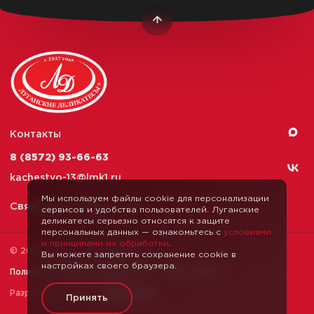
Контакты
8 (8572) 93-66-63
kachestvo-13@
lmk1.ru
Мы используем файлы cookie для персонализации
Связаться с нами
сервисов и удобства пользователей. Луганские
деликатесы серьезно относятся к защите
персональных данных — ознакомьтесь с
условиями
и принципами их обработки
.
© 2026 Луганские Деликатесы
Вы можете запретить сохранение cookie в
настройках своего браузера.
Политика конфиденциальности
Карта сайта
Разработка сайта —
Webformula
Принять