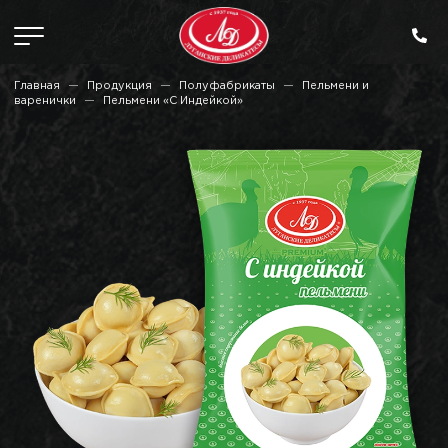
Главная
Продукция
Полуфабрикаты
Пельмени и
варенички
Пельмени «С Индейкой»