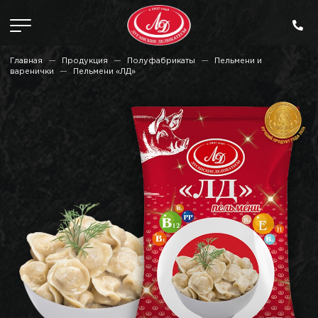
Главная
Продукция
Полуфабрикаты
Пельмени и
варенички
Пельмени «ЛД»