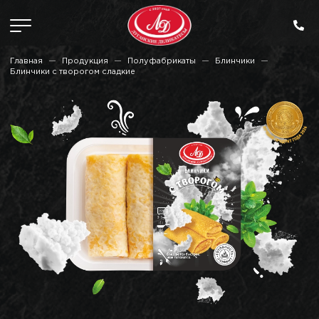
Главная
Продукция
Полуфабрикаты
Блинчики
Блинчики с творогом сладкие