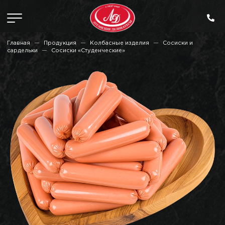
Главная
Продукция
Колбасные изделия
Сосиски и
сардельки
Сосиски «Студенческие»