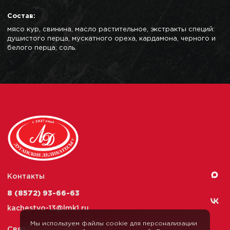
Состав:
мясо кур, свинина, масло растительное, экстракты специй:
душистого перца, мускатного ореха, кардамона, черного и
белого перца; соль.
Контакты
8 (8572) 93-66-63
kachestvo-13@
lmk1.ru
Мы используем файлы cookie для персонализации
Связаться с нами