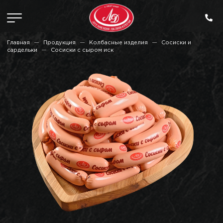
Главная
Продукция
Колбасные изделия
Сосиски и
сардельки
Сосиски с сыром иск