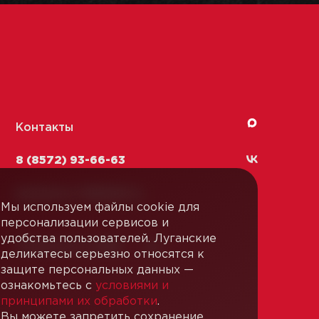
Контакты
8 (8572) 93-66-63
kachestvo-13@
lmk1.ru
Мы используем файлы cookie для
персонализации сервисов и
удобства пользователей. Луганские
Связаться с нами
деликатесы серьезно относятся к
защите персональных данных —
ознакомьтесь с
условиями и
принципами их обработки
.
Вы можете запретить сохранение