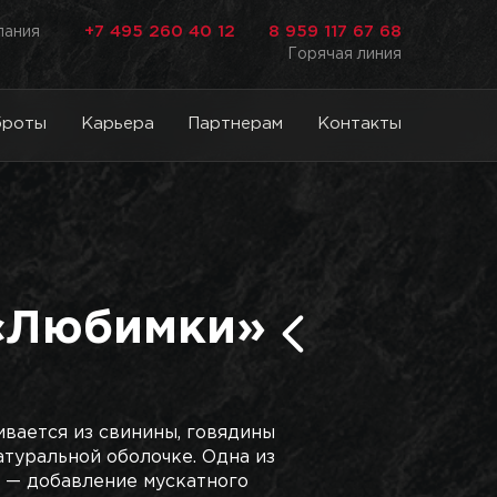
+7 495 260 40 12
8 959 117 67 68
лания
Горячая линия
броты
Карьера
Партнерам
Контакты
«Любимки»
ивается из свинины, говядины
атуральной оболочке. Одна из
к — добавление мускатного