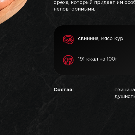
ореха, который придает им особ
неповторимыми.
свинина, мясо кур
191 ккал на 100г
Состав:
свинина
душисты