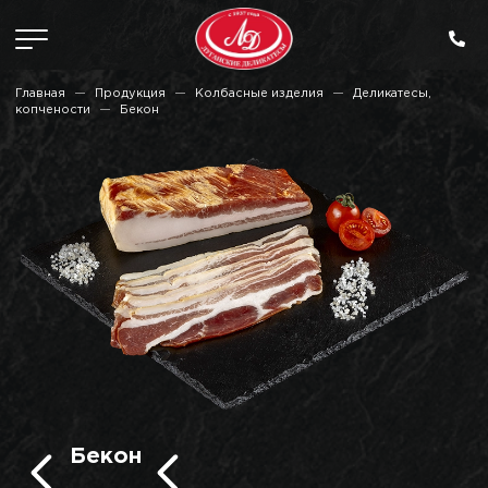
Главная
Продукция
Колбасные изделия
Деликатесы,
копчености
Бекон
Бекон