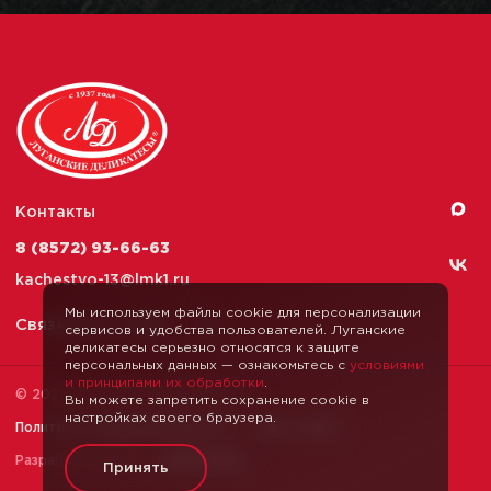
Контакты
8 (8572) 93-66-63
kachestvo-13@
lmk1.ru
Мы используем файлы cookie для персонализации
Связаться с нами
сервисов и удобства пользователей. Луганские
деликатесы серьезно относятся к защите
персональных данных — ознакомьтесь с
условиями
и принципами их обработки
.
© 2026 Луганские Деликатесы
Вы можете запретить сохранение cookie в
настройках своего браузера.
Политика конфиденциальности
Карта сайта
Разработка сайта —
Webformula
Принять