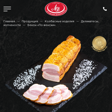
Главная
Продукция
Колбасные изделия
Деликатесы,
копчености
Бекон «По-венски»